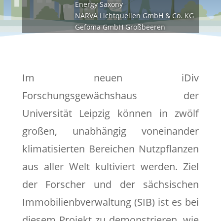
Energy Saxony
NARVA Lichtquellen GmbH & Co. KG
Gefoma GmbH Großbeeren
Im neuen iDiv
Forschungsgewächshaus der
Universität Leipzig können in zwölf
großen, unabhängig voneinander
klimatisierten Bereichen Nutzpflanzen
aus aller Welt kultiviert werden. Ziel
der Forscher und der sächsischen
Immobilienbverwaltung (SIB) ist es bei
diesem Projekt zu demonstrieren, wie