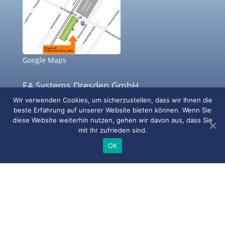
Google Maps
EA Systems Dresden GmbH
Würzburger Str. 14
Wir verwenden Cookies, um sicherzustellen, dass wir Ihnen die
01187 Dresden
beste Erfahrung auf unserer Website bieten können. Wenn Sie
Deutschland
diese Website weiterhin nutzen, gehen wir davon aus, dass Sie
mit ihr zufrieden sind.
Tel.: +49 351 467136 55
Mail: info@ea-energie.de
OK
Impressum
Datenschutz
© 2023 EA Systems Dresden GmbH