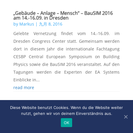
„Gebäude – Anlage – Mensch“ – BauSIM 2016
am 14.-16.09. in Dresden
by
Markus
|
九月 8, 2016
Gelebte Vernetzung findet vom 14.-16.09. im
Dresden Congress Center statt. Gemeinsam werden
dort in diesem Jahr die internationale Fachtagung
CESBP Central European Symposium on Building
Physics sowie die BauSIM 2016 veranstaltet. Auf den
Tagungen werden die Experten der EA Systems
Einblicke in...
read more
Erweiterte Fördermöglichkeiten der
Diese Website benutzt Cookies. Wenn du die Website weiter
Kommunalrichtlinie
nutzt, gehen wir von deinem Einverständnis aus.
by
Markus
|
八月 29, 2016
OK
Bis zum 30. September 2016 gelten die erweiterten