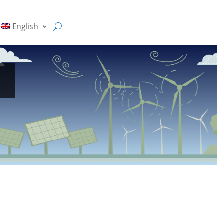
ish
English