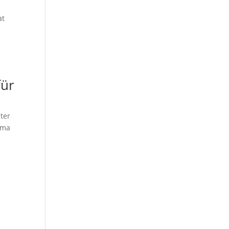
at
für
ter
ema