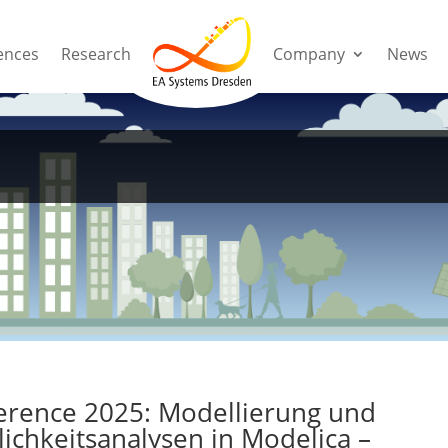
References
Research
Company
News
Engl
ences
Research
Company
News
erence 2025: Modellierung und
lichkeitsanalysen in Modelica –