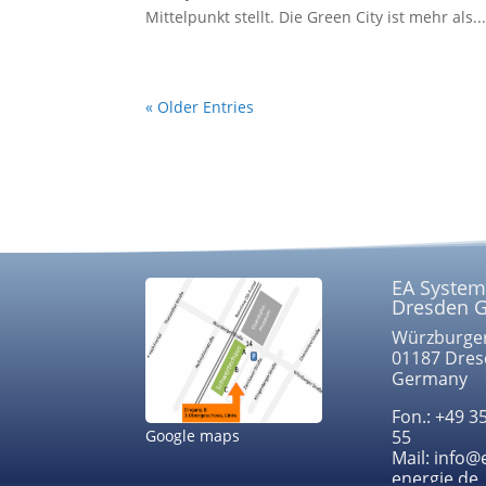
Mittelpunkt stellt. Die Green City ist mehr als..
« Older Entries
EA System
Dresden 
Würzburger
01187 Dre
Germany
Fon.: +49 3
Google maps
55
Mail: info@
energie.de