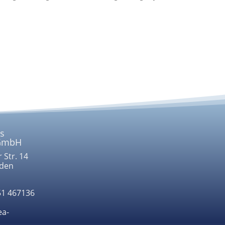
.
s
GmbH
 Str. 14
sden
51 467136
ea-